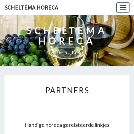
SCHELTEMA HORECA
Togg
navig
SCHELTEMA
HORECA
Uw Horeca Bedrijf
PARTNERS
PARTNERS
Handige horeca gerelateerde linkjes